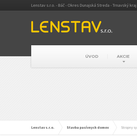
Lenstav s.r.o. - Báč - Okres Dunajská Streda - Trnavský kraj
ÚVOD
AKCIE
Lenstav s.r.o.
Stavba pasívnych domov
Stropny s