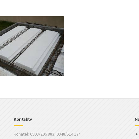
Kontakty
Na
Konateľ: 0903/206 883, 0948/514 174