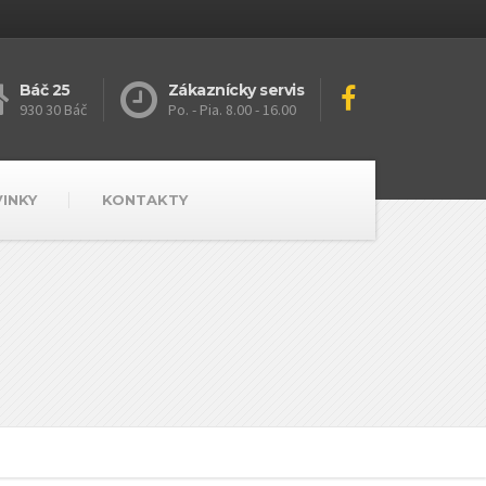
Báč 25
Zákaznícky servis
930 30 Báč
Po. - Pia. 8.00 - 16.00
VINKY
KONTAKTY