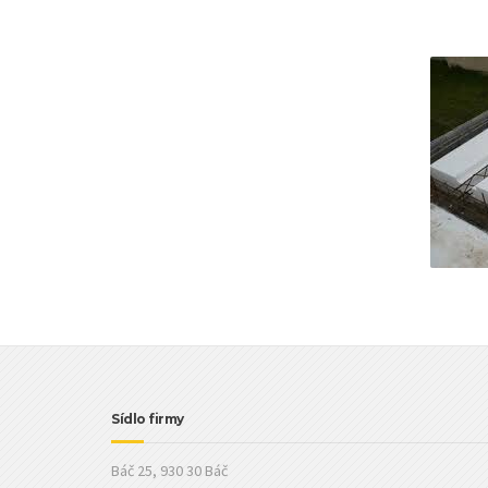
Sídlo firmy
Báč 25, 930 30 Báč