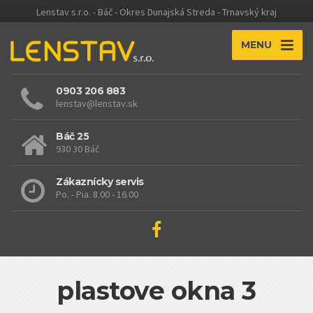
Lenstav s.r.o. - Báč - Okres Dunajská Streda - Trnavský kraj
MENU
0903 206 883
lenstav@lenstav.sk
Báč 25
930 30 Báč
Zákaznícky servis
Po. - Pia. 8.00 - 16.00
plastove okna 3