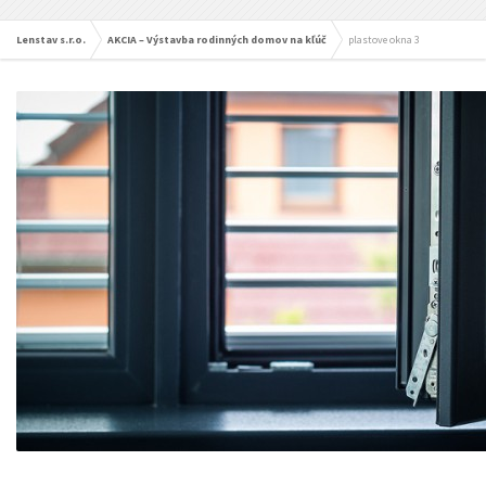
Lenstav s.r.o.
AKCIA – Výstavba rodinných domov na kľúč
plastove okna 3