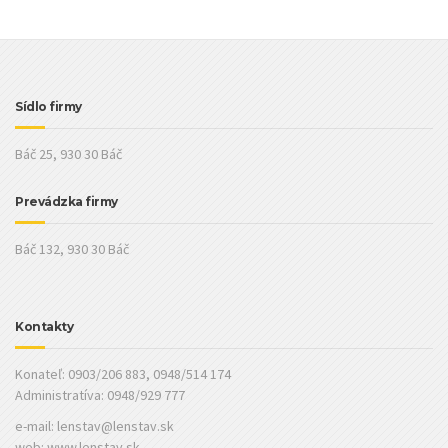
Sídlo firmy
Báč 25, 930 30 Báč
Prevádzka firmy
Báč 132, 930 30 Báč
Kontakty
Konateľ: 0903/206 883, 0948/514 174
Administratíva: 0948/929 777
e-mail:
lenstav@lenstav.sk
web: www.lenstav.sk