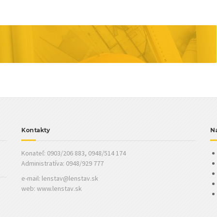
Kontakty
Na
Konateľ: 0903/206 883, 0948/514 174
Administratíva: 0948/929 777
e-mail:
lenstav@lenstav.sk
web: www.lenstav.sk