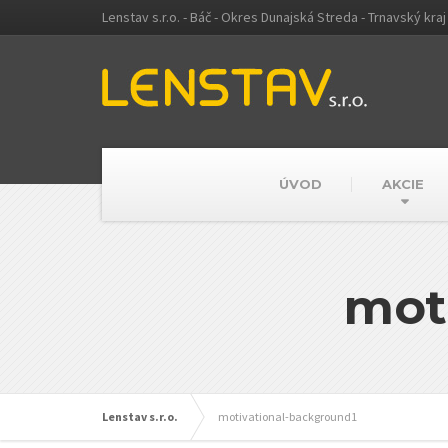
Lenstav s.r.o. - Báč - Okres Dunajská Streda - Trnavský kraj
ÚVOD
AKCIE
mot
Lenstav s.r.o.
motivational-background1