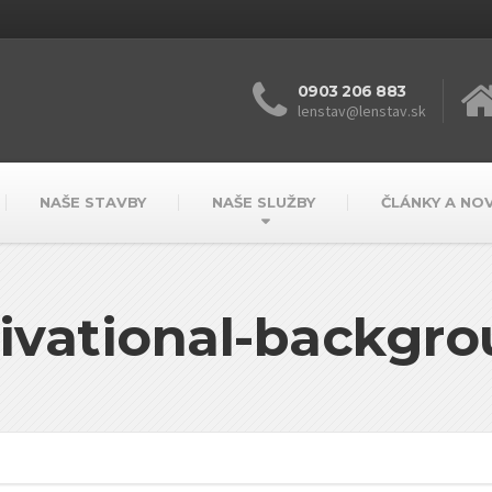
0903 206 883
lenstav@lenstav.sk
NAŠE STAVBY
NAŠE SLUŽBY
ČLÁNKY A NO
ivational-backgro