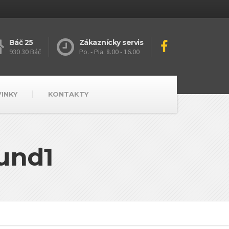
Báč 25
Zákaznícky servis
930 30 Báč
Po. - Pia. 8.00 - 16.00
VINKY
KONTAKTY
und1