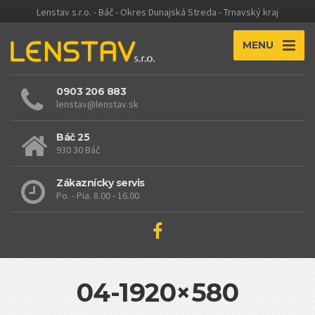
Lenstav s.r.o. - Báč - Okres Dunajská Streda - Trnavský kraj
MENU
0903 206 883
lenstav@lenstav.sk
Báč 25
930 30 Báč
Zákaznícky servis
Po. - Pia. 8.00 - 16.00
04-1920×580