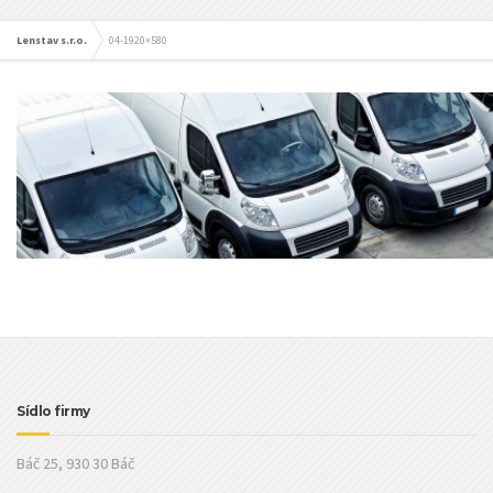
Lenstav s.r.o.
04-1920×580
Sídlo firmy
Báč 25, 930 30 Báč