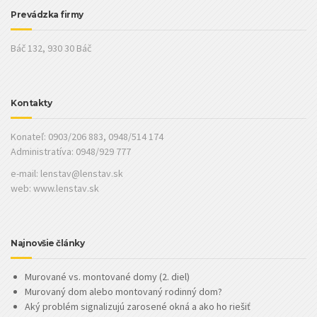
Prevádzka firmy
Báč 132, 930 30 Báč
Kontakty
Konateľ: 0903/206 883, 0948/514 174
Administratíva: 0948/929 777
e-mail:
lenstav@lenstav.sk
web: www.lenstav.sk
Najnovšie články
Murované vs. montované domy (2. diel)
Murovaný dom alebo montovaný rodinný dom?
Aký problém signalizujú zarosené okná a ako ho riešiť