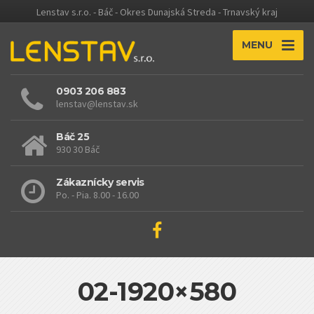
Lenstav s.r.o. - Báč - Okres Dunajská Streda - Trnavský kraj
MENU
0903 206 883
lenstav@lenstav.sk
Báč 25
930 30 Báč
Zákaznícky servis
Po. - Pia. 8.00 - 16.00
02-1920×580