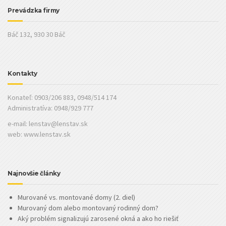
Prevádzka firmy
Báč 132, 930 30 Báč
Kontakty
Konateľ: 0903/206 883, 0948/514 174
Administratíva: 0948/929 777
e-mail:
lenstav@lenstav.sk
web: www.lenstav.sk
Najnovšie články
Murované vs. montované domy (2. diel)
Murovaný dom alebo montovaný rodinný dom?
Aký problém signalizujú zarosené okná a ako ho riešiť