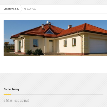
Lenstav s.r.o.
01-1920×580
Sídlo firmy
Báč 25, 930 30 Báč