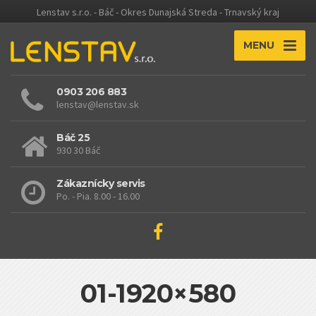
Lenstav s.r.o. - Báč - Okres Dunajská Streda - Trnavský kraj
MENU
0903 206 883
lenstav@lenstav.sk
Báč 25
930 30 Báč
Zákaznícky servis
Po. - Pia. 8.00 - 16.00
01-1920×580