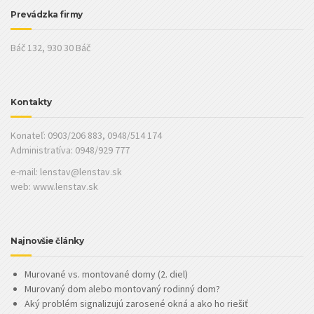
Prevádzka firmy
Báč 132, 930 30 Báč
Kontakty
Konateľ: 0903/206 883, 0948/514 174
Administratíva: 0948/929 777
e-mail:
lenstav@lenstav.sk
web: www.lenstav.sk
Najnovšie články
Murované vs. montované domy (2. diel)
Murovaný dom alebo montovaný rodinný dom?
Aký problém signalizujú zarosené okná a ako ho riešiť