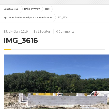
Lenstav s.r.o.
NAŠE STAVBY
2019
Výstavba hrubej stavby – RD Hamuliakovo
IMG_3616
15. októbra 2019
By
LSeditor
0 Comments
IMG_3616