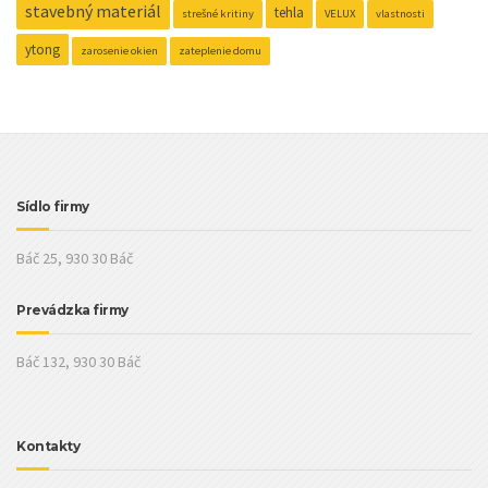
stavebný materiál
tehla
strešné kritiny
VELUX
vlastnosti
ytong
zarosenie okien
zateplenie domu
Sídlo firmy
Báč 25, 930 30 Báč
Prevádzka firmy
Báč 132, 930 30 Báč
Kontakty