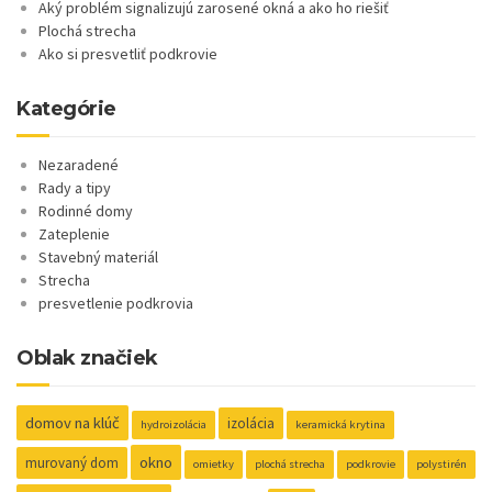
Aký problém signalizujú zarosené okná a ako ho riešiť
Plochá strecha
Ako si presvetliť podkrovie
Kategórie
Nezaradené
Rady a tipy
Rodinné domy
Zateplenie
Stavebný materiál
Strecha
presvetlenie podkrovia
Oblak značiek
domov na klúč
izolácia
hydroizolácia
keramická krytina
okno
murovaný dom
omietky
plochá strecha
podkrovie
polystirén