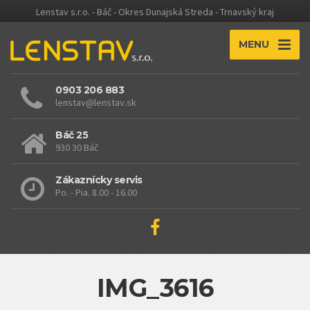
Lenstav s.r.o. - Báč - Okres Dunajská Streda - Trnavský kraj
MENU
0903 206 883
lenstav@lenstav.sk
Báč 25
930 30 Báč
Zákaznícky servis
Po. - Pia. 8.00 - 16.00
IMG_3616