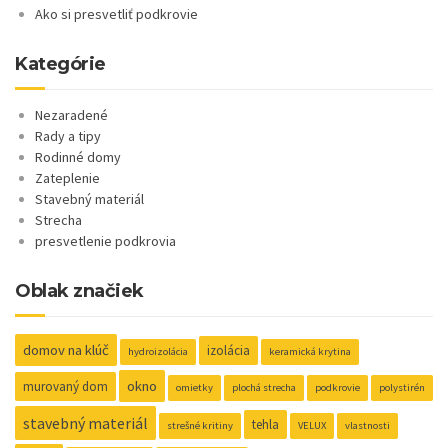
Ako si presvetliť podkrovie
Kategórie
Nezaradené
Rady a tipy
Rodinné domy
Zateplenie
Stavebný materiál
Strecha
presvetlenie podkrovia
Oblak značiek
domov na klúč
izolácia
hydroizolácia
keramická krytina
okno
murovaný dom
omietky
plochá strecha
podkrovie
polystirén
stavebný materiál
tehla
strešné kritiny
VELUX
vlastnosti