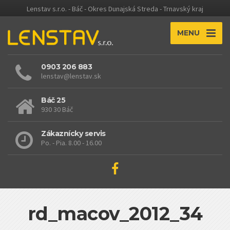
Lenstav s.r.o. - Báč - Okres Dunajská Streda - Trnavský kraj
MENU
0903 206 883
lenstav@lenstav.sk
Báč 25
930 30 Báč
Zákaznícky servis
Po. - Pia. 8.00 - 16.00
rd_macov_2012_34