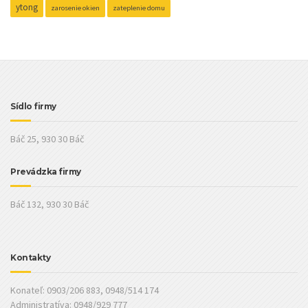
ytong
zarosenie okien
zateplenie domu
Sídlo firmy
Báč 25, 930 30 Báč
Prevádzka firmy
Báč 132, 930 30 Báč
Kontakty
Konateľ: 0903/206 883, 0948/514 174
Administratíva: 0948/929 777