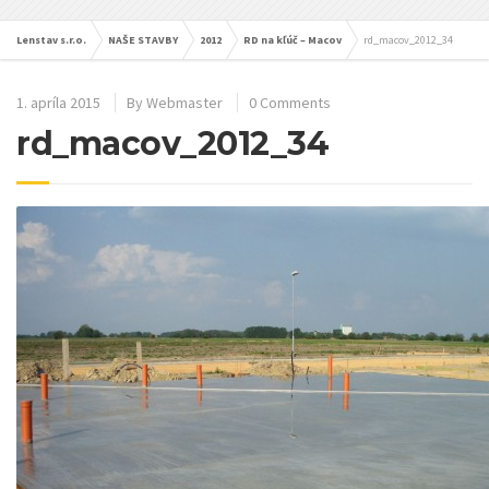
Lenstav s.r.o.
NAŠE STAVBY
2012
RD na kľúč – Macov
rd_macov_2012_34
1. apríla 2015
By
Webmaster
0 Comments
rd_macov_2012_34