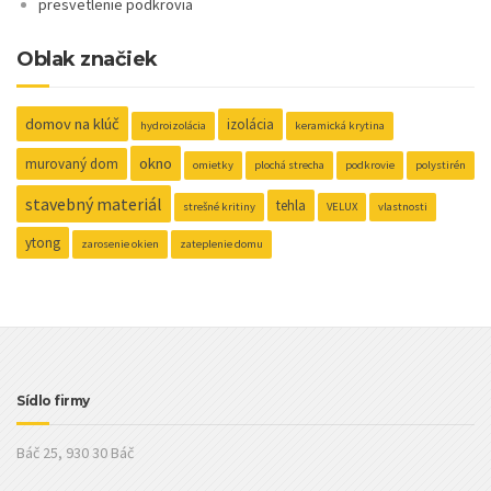
presvetlenie podkrovia
Oblak značiek
domov na klúč
izolácia
hydroizolácia
keramická krytina
okno
murovaný dom
omietky
plochá strecha
podkrovie
polystirén
stavebný materiál
tehla
strešné kritiny
VELUX
vlastnosti
ytong
zarosenie okien
zateplenie domu
Sídlo firmy
Báč 25, 930 30 Báč