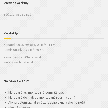
Prevádzka firmy
Báč 132, 930 30 Báč
Kontakty
Konateľ: 0903/206 883, 0948/514 174
Administratíva: 0948/929 777
e-mail:
lenstav@lenstav.sk
web: www.lenstav.sk
Najnovšie články
Murované vs. montované domy (2. diel)
Murovaný dom alebo montovaný rodinný dom?
Aký problém signalizujú zarosené okná a ako ho riešiť
Plochá strecha