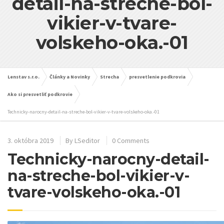
detail-na-streche-bol-
vikier-v-tvare-
volskeho-oka.-01
Lenstav s.r.o.
Články a Novinky
Strecha
presvetlenie podkrovia
Ako si presvetliť podkrovie
Technicky-narocny-detail-na-streche-bol-vikier-v-tvare-volskeho-oka.-01
3. októbra 2019
By
LSeditor
0 Comments
Technicky-narocny-detail-
na-streche-bol-vikier-v-
tvare-volskeho-oka.-01