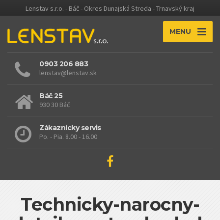
Lenstav s.r.o. - Báč - Okres Dunajská Streda - Trnavský kraj
MENU
0903 206 883
lenstav@lenstav.sk
Báč 25
930 30 Báč
Zákaznícky servis
Po. - Pia. 8.00 - 16.00
Technicky-narocny-